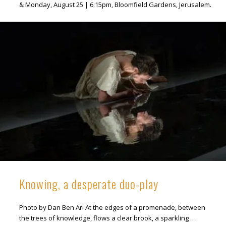
& Monday, August 25 | 6:15pm, Bloomfield Gardens, Jerusalem.
Knowing, a desperate duo-play
Photo by Dan Ben Ari At the edges of a promenade, between
the trees of knowledge, flows a clear brook, a sparkling …