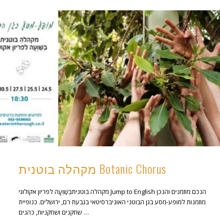
מקהלה בוטנית Botanic Chorus
מקהלה בוטניתבְּשַׁוְעָה לפריון אקולוגי Jump to English הנכם מוזמנים והנכן
מוזמנות למופע-מסע בגן הבוטני האוניברסיטאי בגבעת רם, ירושלים. כנופיית
שחקנים ושחקניות, כהנים …