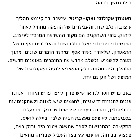
כולו נחשף כבמה.
תאטרון אקולוגי ואקו-קריטי, עיצוב בר קיימא
תהליך
עיצוב התלבושות והאביזרים של ההפקה מתחיל לאחר
ליהוק. גופי השחקנים הם מקור ההשראה המרכזי לעיצוב.
הפרטים מיוצרים ממאגר התלבושות והאביזרים הקיים של
התאטרון, שלאורך עשור אסף ומיחזר חומרים שונים, מתוך
מטרה להשמיש ולשלב מחדש את החומרים באופנים חדשים.
התהליך הזה מהווה חלק מהאידיאולוגיה האקולוגית של
המופע ושל הגן גם יחד.
בעם פריט חסר לנו או שיש צורך לייצר פריט מיוחד, אנחנו
פונים לחנויות יד שנייה, לחפצים שיש לצוות ולשחקנים/ות
בבתיהם/ן, והרבה פעמים לפריטים שנזרקו או נעזבו
בסביבתנו. לא פעם מעצבת הבית שלנו, ביילה לואיס,
התקשרה בהתרגשות לספר שמצאה צינור מים זרוק בפח,
צעצוע בביתה, או ענף עץ בצד השביל שבדיוק מתאים