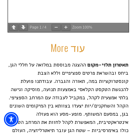
Page
1
/
4
Zoom
100%
More עוד
תאטרון תלוי-מקום
ההצגה מבוססת במלואה על חללי הגן,
ביחס ובהשראת פרטים ספציפיים וללא הצבת
קונסטרוקציות במה, תאורה והגברה. עבודתנו פועלת
להנגשת הטקסט הקלאסי באמצעות תנועה, מוסיקה וגישה
בלתי אמצעית לקהל, במקביל לעבודה עם המרחב הספציפי.
הקהל והשחקנים/יות יצעדו בצוותא בין המיקומים השונים
בגן, במסעם המשותף. מופע-מסע הוא פעולה
אינטראקטיבית, המאפשרת לקהל לחוות את המרחב הטבעי
כולו באימרסיביות – שטח הגן עובר תיאטרליזציה, העולם