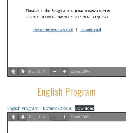
Page
1
/
4
Zoom
100%
English Program
English Program – Botanic Chorus
Download
Page
1
/
4
Zoom
100%