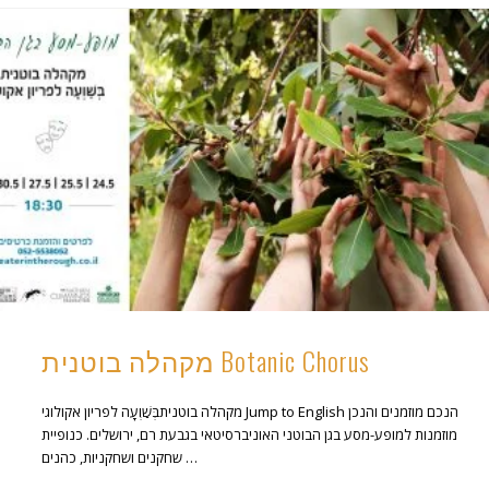
מקהלה בוטנית Botanic Chorus
מקהלה בוטניתבְּשַׁוְעָה לפריון אקולוגי Jump to English הנכם מוזמנים והנכן
מוזמנות למופע-מסע בגן הבוטני האוניברסיטאי בגבעת רם, ירושלים. כנופיית
שחקנים ושחקניות, כהנים …