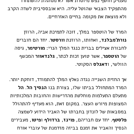
מעמיק חושף נפש מיוסרת אשר לא מסוגלת להשתחרר
מהתפקיד הצבאי שהוטל עליה. היא אובססיבית לשדה הקרב
ולא מוצאת את מקומה בחיים האזרחיים.
המרד של הוטספר במלך, זוכה לתמיכת אביה, הרוזן
נורת’מבלנד,
ואחותו, הרוזנת
וורסטר
. יחד הם חוברים
לחבורת אצילים בברית כנגד המלך הנרי:
מורטימר
, גיסה
של
הוטספר
, אשר טוען זכות לכתר,
גלנדאוור
המכשף
הוולשי, ו
דאגלס
הסקוטי.
אך החזית השנייה נגדה נאלץ המלך להתמודד, דוחקת יותר.
המרד המתחולל בביתו שלו, בצורת בנו
הנסיך הל
.
הל
מתעלם התעלמות מוחלטת מהדרישות והחובות המלכותיות
המצופות מיורש העצר. במקום זאת, הוא מעדיף להתהולל
במסבאות של לונדון בחברתו של האביר הידוע לשמצה
פלסטף
. יחד עם חבריהם,
פוינז
,
ברדולף
ו
פיטו
, מעבירים
הנסיך והאביר את זמנם בביזה מזדמנת של עוברי אורח