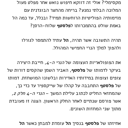
מקסימלי? אולי זה דווקא חיפוש נואש אחר מפלט מעול
המלוכה הבלתי נמנע? בריחה מהחצר הבוגדנית עם
מזימותיה הפוליטיות הרוחשות תמיד? ובכלל, עד כמה הל
באמת שולט בהתמכרותו ל
פלסטף
שלוח-הרסן?
תהיה התשובה אשר תהיה,
הל
עתיד להתמסר לגורלו
ולהפוך למלך הנרי החמישי המהולל.
את הפופולאריות העצומה של
הנרי ה-4
, חייבת היצירה
בעיקר לדמותו של
פלסטף
, האביר השמן שהקסים דורות של
צופים וצופות במידותיו האדירות ובלשונו המושחזת. דמותו
של
פלסטף
התחבבה על קהלו של שייקספיר עד כדי כך,
שהמחזאי החליט לכתוב עלילת המשך –
הנרי ה-4 חלק 2,
אשר פורסם שנתיים לאחר החלק הראשון. הצגה זו מעובדת
מתוך שני המחזות השונים.
אחיזתו של
פלסטף
בנסיך
הל
עומדת למבחן כאשר
הל