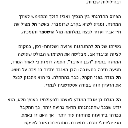
ובהילולות שכרות.
הפיוס ההדרגתי בין הנסיך ואביו הולך ומתממש לאורך
המחזה, ומגיע לשיא בקרב שרוסברי, כאשר
הל
מציל את
חיי אביו ועוזר לנצח במלחמה מול
הוטספר
ותומכיה.
נטייתו של
הל
להתנהגות פרועה ושלוחת-רסן, במקום
לציות וכיבוד אב, מבליטה את השימוש הבולט שעושה
המחזה בתמת “הבן האובד”. התמה רומזת כי לאחר המרד,
תגיעה חזרה בתשובה: הבן האובד יחזור בו ויכה על חטא.
הל
מודה בפני הקהל, כבר בהתחלה, כי הוא מתכוון לנצל
את הרעיון הזה בצורה אסטרטגית לגמרי.
הל
מגלם בן אובד המודע לעצמו ולפעולתיו באופן מלא, הוא
יודע שככל שהתנהגותו תראה גרועה יותר, כך תתקבל
כפרתו בזרועות פתוחות עוד יותר . אך האם זו באמת
מניפולציה? חזרה בתשובה מתוזמרת היטב לאפקט