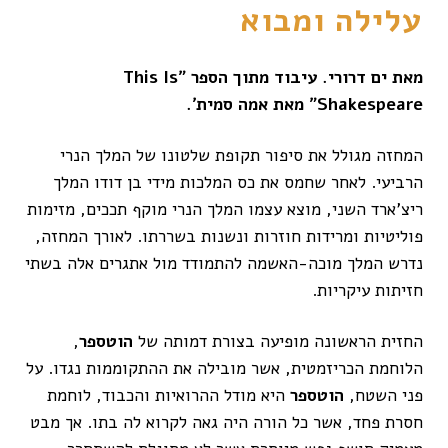
עלילה ומבוא
מאת ים דרורי. עיבוד מתוך הספר ״This Is
Shakespeare״ מאת אמה סמית׳.
המחזה מגולל את סיפור תקופת שלטונו של המלך הנרי
הרביעי. לאחר שחמס את כס המלכות מידי בן דודו המלך
ריצ’ארד השני, מוצא עצמו המלך הנרי מוקף תככים, מזימות
פוליטיות ומרידות חוזרות ונשנות בשררתו. לאורך המחזה,
נדרש המלך מוכה-האשמה להתמודד מול אתגרים אלה בשתי
חזיתות עיקריות.
החזית הראשונה מופיעה בצורת דמותה של
הוטספר
,
הלוחמת הכריזמטית, אשר מובילה את ההתקוממות נגדו. על
פני השטח,
הוטספר
היא מודל ההרואיות והכבוד, לוחמת
חסרת פחד, אשר כל הורה היה גאה לקרוא לה בתו. אך מבט